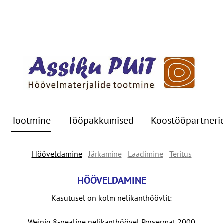
Tootmine
Tööpakkumised
Koostööpartneri
Hööveldamine
Järkamine
Laadimine
Teritus
HÖÖVELDAMINE
Kasutusel on kolm nelikanthöövlit:
Weinig 8-pealine nelikanthöövel Powermat 2000