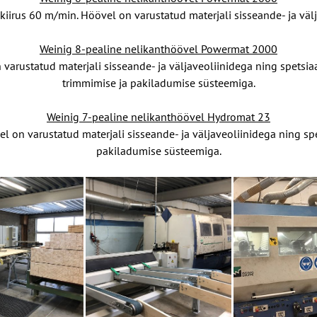
iirus 60 m/min. Höövel on varustatud materjali sisseande- ja välj
Weinig 8-pealine nelikanthöövel Powermat 2000
arustatud materjali sisseande- ja väljaveoliinidega ning spetsia
trimmimise ja pakiladumise süsteemiga.
Weinig 7-pealine nelikanthöövel Hydromat 23
 on varustatud materjali sisseande- ja väljaveoliinidega ning
sp
pakiladumise süsteemiga.