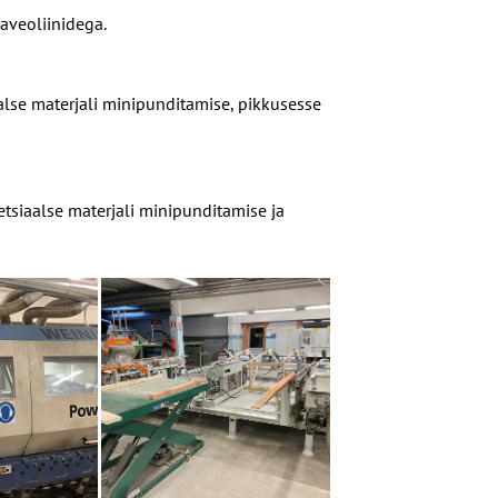
aveoliinidega.
alse materjali minipunditamise, pikkusesse
etsiaalse materjali minipunditamise ja